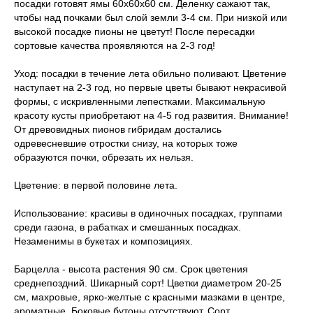
посадки готовят ямы 60х60х60 см. Деленку сажают так,
чтобы над почками был слой земли 3-4 см. При низкой или
высокой посадке пионы не цветут! После пересадки
сортовые качества проявляются на 2-3 год!
Уход: посадки в течение лета обильно поливают. Цветение
наступает на 2-3 год, но первые цветы бывают некрасивой
формы, с искривленными лепестками. Максимальную
красоту кусты приобретают на 4-5 год развития. Внимание!
От древовидных пионов гибридам достались
одревесневшие отростки снизу, на которых тоже
образуются почки, обрезать их нельзя.
Цветение: в первой половине лета.
Использование: красивы в одиночных посадках, группами
среди газона, в рабатках и смешанных посадках.
Незаменимы в букетах и композициях.
Барцелла - высота растения 90 см. Срок цветения
среднепоздний. Шикарный сорт! Цветки диаметром 20-25
см, махровые, ярко-желтые с красными мазками в центре,
ароматные. Боковые бутоны отсутствуют. Сорт