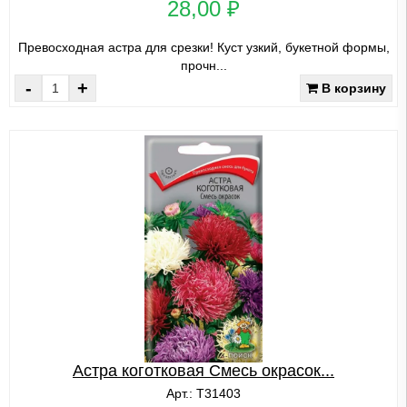
28,00 ₽
Превосходная астра для срезки! Куст узкий, букетной формы,
прочн...
-
+
В корзину
Астра коготковая Смесь окрасок...
Арт.: Т31403