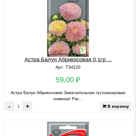
Астра Балун Абрикосовая 0,1гр ...
Арт.: Т34220
59,00 ₽
Астра Балун Абрикосовая Замечательная густомахровая
новинка! Рас...
-
+
В корзину