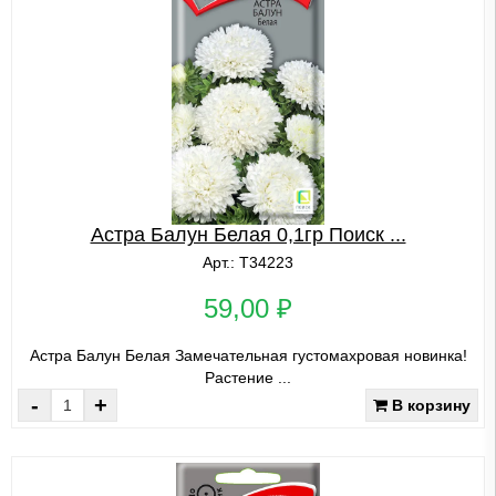
Астра Балун Белая 0,1гр Поиск ...
Арт.: Т34223
59,00 ₽
Астра Балун Белая Замечательная густомахровая новинка!
Растение ...
-
+
В корзину