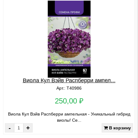
Виола Кул Вэйв Распберри ампел...
Арт.: Т40986
250,00 ₽
Виола Кул Вэйв Распберри ампельная - Уникальный гибрид
виолы! Се...
-
+
В корзину