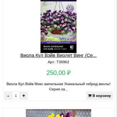
Виола Кул Вэйв Виолет Винг (Се...
Арт.: Т36962
250,00 ₽
Виола Кул Вэйв Микс ампельная Уникальный гибрид виолы!
Серия ха...
-
+
В корзину