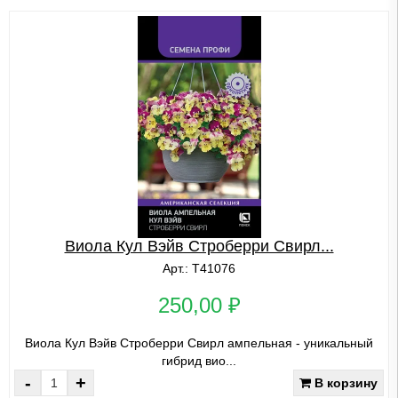
Виола Кул Вэйв Строберри Свирл...
Арт.: Т41076
250,00 ₽
Виола Кул Вэйв Строберри Свирл ампельная - уникальный
гибрид вио...
-
+
В корзину