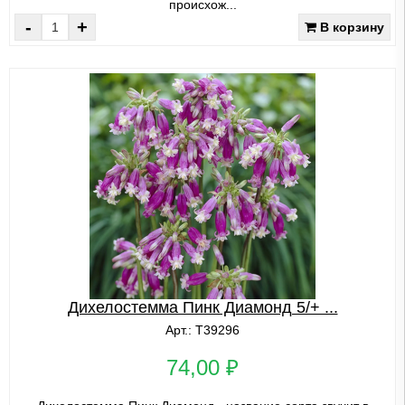
происхож...
-
+
В корзину
Дихелостемма Пинк Диамонд 5/+ ...
Арт.: Т39296
74,00 ₽