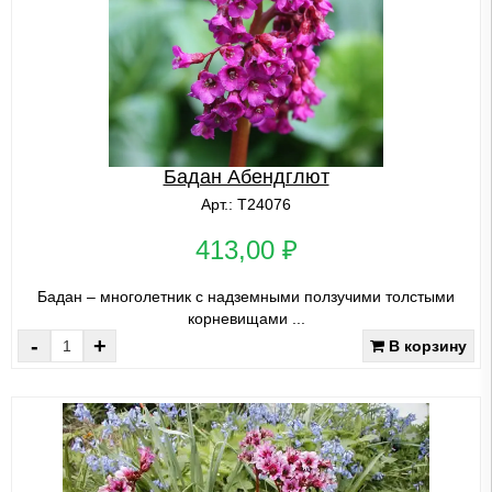
Бадан Абендглют
Арт.: Т24076
413,00 ₽
Бадан – многолетник с надземными ползучими толстыми
корневищами ...
-
+
В корзину