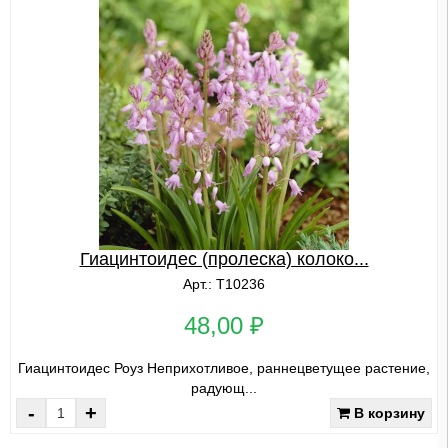
Гиацинтоидес (пролеска) колоко...
Арт.: Т10236
48,00 ₽
Гиацинтоидес Роуз Неприхотливое, раннецветущее растение,
радующ...
-
+
В корзину