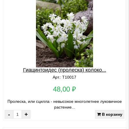
Гиацинтоидес (пролеска) колоко...
Арт.: Т10017
48,00 ₽
Пролеска, или сцилла - невысокое многолетнее луковичное
растение...
-
+
В корзину