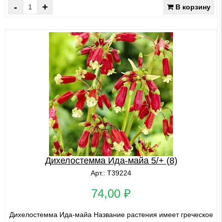
-
+
В корзину
Дихелостемма Ида-майа 5/+ (8)
Арт.: Т39224
74,00 ₽
Дихелостемма Ида-майа Название растения имеет греческое