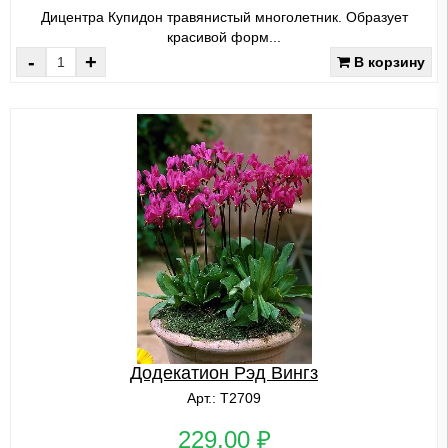
Дицентра Купидон травянистый многолетник. Образует
красивой форм...
-
+
В корзину
Додекатион Рэд Вингз
Арт.: Т2709
229,00 ₽