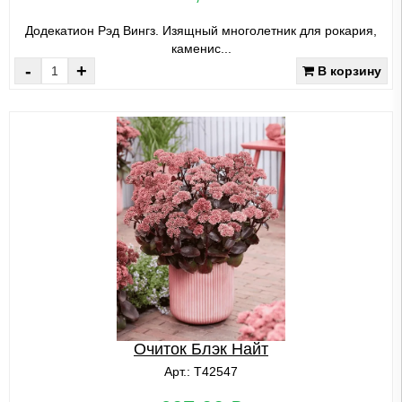
Додекатион Рэд Вингз. Изящный многолетник для рокария,
каменис...
-
+
В корзину
Очиток Блэк Найт
Арт.: Т42547