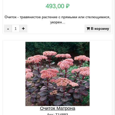
493,00 ₽
Очиток - травянистое растение с прямыми или стелющимися,
укорен...
-
+
В корзину
Очиток Матрона
Арт.: Т14883