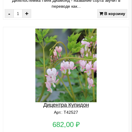
Дихелостемма Пинк Диамонд - название сорта звучит в
переводе как...
-
+
В корзину
Дицентра Купидон
Арт.: Т42527
682,00 ₽